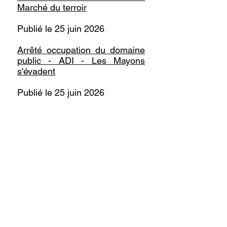
Marché du terroir
Publié le 25 juin 2026
Arrêté occupation du domaine
public - ADI - Les Mayons
s'évadent
Publié le 25 juin 2026
Arrêté occupation du domaine
public - MOSBAHI - Evacuation
de gravats
Publié le 25 juin 2026
Arrêté dérogation tonnage
CEMEX - Route des Lonnes
Publié le 10 juillet 2026