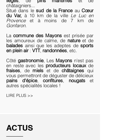
lièges
, de
pins maritimes
et de
châtaigniers...
Situé dans le
sud de la France
au
Cœur
du Var,
à 10 km de la ville
Le Luc en
Provence
et à moins de 7 km de
Gonfaron
.
La
commune des Mayons
est prisée par
les amoureux de calme, de
nature
et de
balades
ainsi que les adeptes de
sports
en plein air
:
VTT
,
randonnées
, etc.
Côté
gastronomie
, Les
Mayons
n'est pas
en reste avec les
producteurs locaux
de
fraises
, de
miels
et de
châtaignes
qui
vous permettront de déguster de délicieux
pains d'épice
,
confitures
,
nougats
et
autres spécialités locales !
LIRE PLUS >>
ACTUS